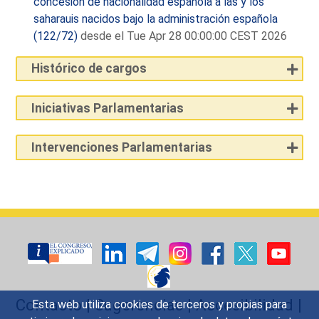
concesión de nacionalidad española a las y los
saharauis nacidos bajo la administración española
(122/72)
desde el Tue Apr 28 00:00:00 CEST 2026
Histórico de cargos
Iniciativas Parlamentarias
Intervenciones Parlamentarias
Contacto
|
Sugerencias
|
Accesibilidad
|
Esta web utiliza cookies de terceros y propias para