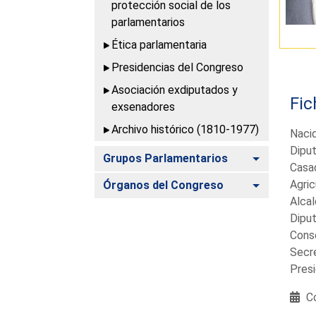
protección social de los
parlamentarios
Ética parlamentaria
Presidencias del Congreso
Asociación exdiputados y
Fic
exsenadores
Archivo histórico (1810-1977)
Naci
Diput
Alternar
Grupos Parlamentarios
Casad
Alternar
Agric
Órganos del Congreso
Alca
Dipu
Cons
Secre
Pres
Co