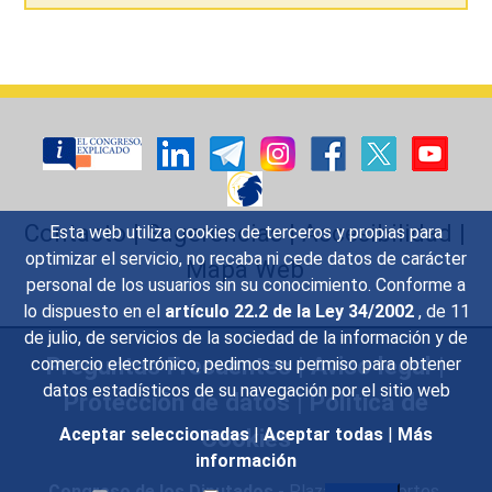
Contacto
|
Sugerencias
|
Accesibilidad
|
Esta web utiliza cookies de terceros y propias para
optimizar el servicio, no recaba ni cede datos de carácter
Mapa Web
personal de los usuarios sin su conocimiento. Conforme a
lo dispuesto en el
artículo 22.2 de la Ley 34/2002
, de 11
de julio, de servicios de la sociedad de la información y de
Preguntas Frecuentes
|
Aviso legal
|
comercio electrónico, pedimos su permiso para obtener
datos estadísticos de su navegación por el sitio web
Protección de datos
|
Política de
Cookies
Aceptar seleccionadas
|
Aceptar todas
|
Más
información
Congreso de los Diputados
- Plaza de las Cortes,