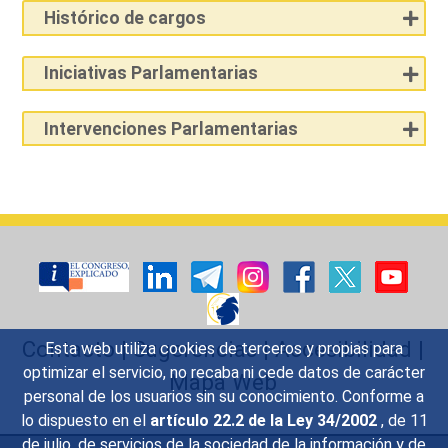
Histórico de cargos
Iniciativas Parlamentarias
Intervenciones Parlamentarias
Contacto
|
Sugerencias
|
Accesibilidad
|
Esta web utiliza cookies de terceros y propias para
optimizar el servicio, no recaba ni cede datos de carácter
Mapa Web
personal de los usuarios sin su conocimiento. Conforme a
lo dispuesto en el
artículo 22.2 de la Ley 34/2002
, de 11
de julio, de servicios de la sociedad de la información y de