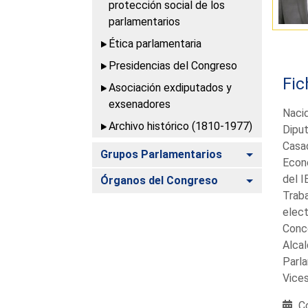
protección social de los
parlamentarios
Ética parlamentaria
Presidencias del Congreso
Fic
Asociación exdiputados y
exsenadores
Naci
Archivo histórico (1810-1977)
Diput
Casa
Alternar
Grupos Parlamentarios
Econo
del I
Alternar
Órganos del Congreso
Traba
elect
Conce
Alcal
Parla
Vices
Co