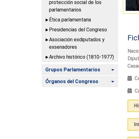
protección social de los
parlamentarios
Ética parlamentaria
Presidencias del Congreso
Fic
Asociación exdiputados y
exsenadores
Nacid
Archivo histórico (1810-1977)
Diput
Casad
Alternar
Grupos Parlamentarios
Co
Alternar
Órganos del Congreso
Ca
H
In