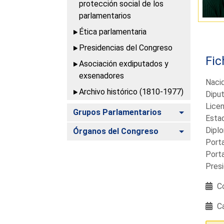
protección social de los
parlamentarios
Ética parlamentaria
Presidencias del Congreso
Fic
Asociación exdiputados y
exsenadores
Naci
Archivo histórico (1810-1977)
Diput
Licen
Alternar
Grupos Parlamentarios
Estad
Dipl
Alternar
Órganos del Congreso
Porta
Porta
Presi
Co
Ca