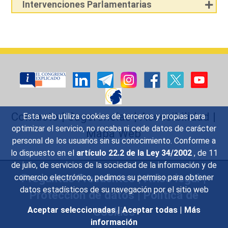
Intervenciones Parlamentarias
Contacto
|
Sugerencias
|
Accesibilidad
|
Esta web utiliza cookies de terceros y propias para
optimizar el servicio, no recaba ni cede datos de carácter
Mapa Web
personal de los usuarios sin su conocimiento. Conforme a
lo dispuesto en el
artículo 22.2 de la Ley 34/2002
, de 11
de julio, de servicios de la sociedad de la información y de
Preguntas Frecuentes
|
Aviso legal
|
comercio electrónico, pedimos su permiso para obtener
datos estadísticos de su navegación por el sitio web
Protección de datos
|
Política de
Aceptar seleccionadas
|
Aceptar todas
|
Más
Cookies
información