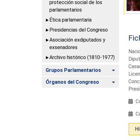
protección social de los
parlamentarios
Ética parlamentaria
Presidencias del Congreso
Fic
Asociación exdiputados y
exsenadores
Naci
Archivo histórico (1810-1977)
Diput
Casad
Alternar
Grupos Parlamentarios
Licen
Conce
Alternar
Órganos del Congreso
Presi
Co
Ca
H