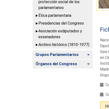
protección social de los
parlamentarios
Ética parlamentaria
Presidencias del Congreso
Fic
Asociación exdiputados y
exsenadores
Nacid
Archivo histórico (1810-1977)
Diput
Seis 
Alternar
Grupos Parlamentarios
en Ci
Insti
Alternar
Órganos del Congreso
Madri
Grupo
Co
Ca
H