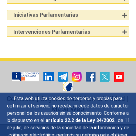
Iniciativas Parlamentarias
Intervenciones Parlamentarias
Contacto
|
Sugerencias
|
Accesibilidad
|
Esta web utiliza cookies de terceros y propias para
optimizar el servicio, no recaba ni cede datos de carácter
Mapa Web
personal de los usuarios sin su conocimiento. Conforme a
lo dispuesto en el
artículo 22.2 de la Ley 34/2002
, de 11
de julio, de servicios de la sociedad de la información y de
Preguntas Frecuentes
|
Aviso legal
|
comercio electrónico, pedimos su permiso para obtener