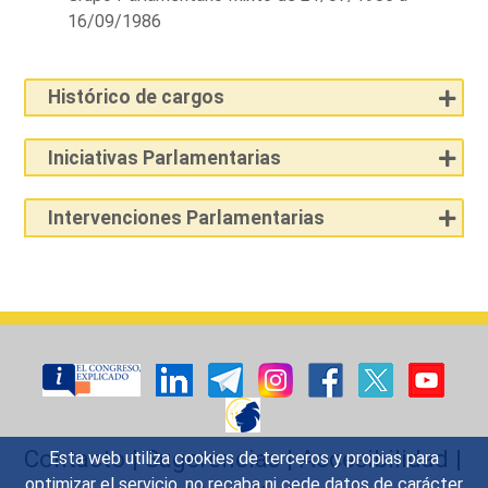
16/09/1986
Histórico de cargos
Iniciativas Parlamentarias
Intervenciones Parlamentarias
Contacto
|
Sugerencias
|
Accesibilidad
|
Esta web utiliza cookies de terceros y propias para
optimizar el servicio, no recaba ni cede datos de carácter