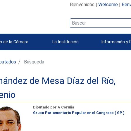
Bienvenidos |
Welcome
|
Benv
n de la Cámara
La Institución
Información y 
iputados
Búsqueda
nández de Mesa Díaz del Río,
enio
Diputado por A Coruña
Grupo Parlamentario Popular en el Congreso ( GP )