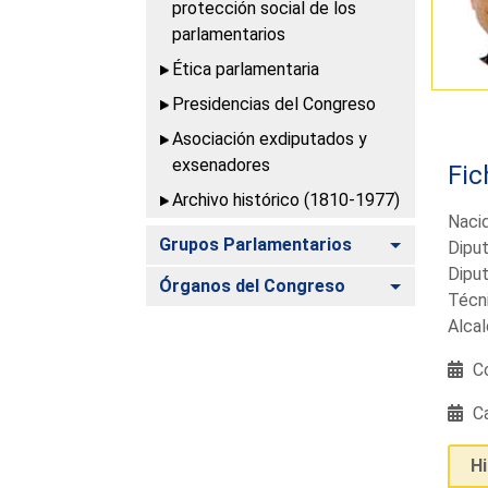
protección social de los
parlamentarios
Ética parlamentaria
Presidencias del Congreso
Asociación exdiputados y
exsenadores
Fic
Archivo histórico (1810-1977)
Nacid
Alternar
Grupos Parlamentarios
Diput
Diput
Alternar
Órganos del Congreso
Técni
Alcal
Co
Ca
H