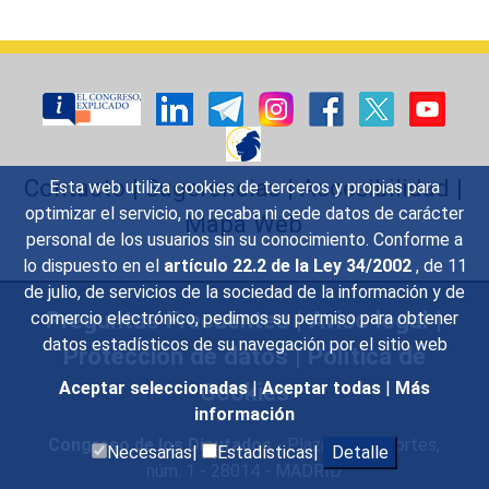
Contacto
|
Sugerencias
|
Accesibilidad
|
Esta web utiliza cookies de terceros y propias para
optimizar el servicio, no recaba ni cede datos de carácter
Mapa Web
personal de los usuarios sin su conocimiento. Conforme a
lo dispuesto en el
artículo 22.2 de la Ley 34/2002
, de 11
de julio, de servicios de la sociedad de la información y de
Preguntas Frecuentes
|
Aviso legal
|
comercio electrónico, pedimos su permiso para obtener
datos estadísticos de su navegación por el sitio web
Protección de datos
|
Política de
Cookies
Aceptar seleccionadas
|
Aceptar todas
|
Más
información
Congreso de los Diputados
- Plaza de las Cortes,
Necesarias|
Estadísticas|
Detalle
núm. 1 - 28014 - MADRID