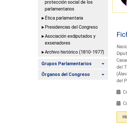
protección social de los
parlamentarios
Ética parlamentaria
Presidencias del Congreso
Fic
Asociación exdiputados y
exsenadores
Nacid
Archivo histórico (1810-1977)
Diput
Casad
Alternar
Grupos Parlamentarios
del T
(Álav
Alternar
Órganos del Congreso
del P
Co
Ca
H