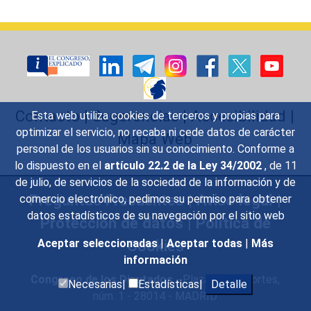
Contacto
|
Sugerencias
|
Accesibilidad
|
Esta web utiliza cookies de terceros y propias para
optimizar el servicio, no recaba ni cede datos de carácter
Mapa Web
personal de los usuarios sin su conocimiento. Conforme a
lo dispuesto en el
artículo 22.2 de la Ley 34/2002
, de 11
de julio, de servicios de la sociedad de la información y de
Preguntas Frecuentes
|
Aviso legal
|
comercio electrónico, pedimos su permiso para obtener
datos estadísticos de su navegación por el sitio web
Protección de datos
|
Política de
Aceptar seleccionadas
|
Aceptar todas
|
Más
Cookies
información
Congreso de los Diputados
- Plaza de las Cortes,
Necesarias|
Estadísticas|
Detalle
núm. 1 - 28014 - MADRID