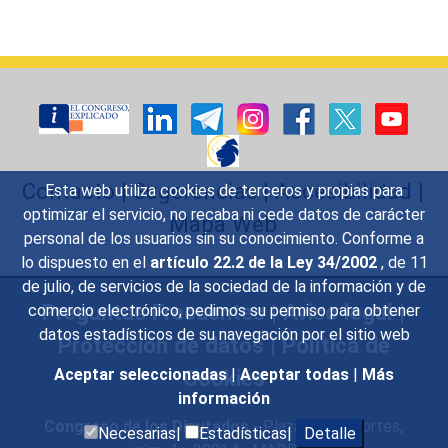
Contacto
|
Sugerencias
|
Accesibilidad
|
Esta web utiliza cookies de terceros y propias para
optimizar el servicio, no recaba ni cede datos de carácter
Mapa Web
personal de los usuarios sin su conocimiento. Conforme a
lo dispuesto en el
artículo 22.2 de la Ley 34/2002
, de 11
de julio, de servicios de la sociedad de la información y de
Preguntas Frecuentes
|
Aviso legal
|
comercio electrónico, pedimos su permiso para obtener
datos estadísticos de su navegación por el sitio web
Protección de datos
|
Política de
Aceptar seleccionadas
|
Aceptar todas
|
Más
Cookies
información
Congreso de los Diputados
- Plaza de las Cortes,
Necesarias|
Estadísticas|
Detalle