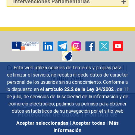
Intervenciones Parlamentarias
Contacto
|
Sugerencias
|
Accesibilidad
|
Esta web utiliza cookies de terceros y propias para
optimizar el servicio, no recaba ni cede datos de carácter
Mapa Web
personal de los usuarios sin su conocimiento. Conforme a
lo dispuesto en el
artículo 22.2 de la Ley 34/2002
, de 11
de julio, de servicios de la sociedad de la información y de
Preguntas Frecuentes
|
Aviso legal
|
comercio electrónico, pedimos su permiso para obtener
datos estadísticos de su navegación por el sitio web
Protección de datos
|
Política de
Aceptar seleccionadas
|
Aceptar todas
|
Más
Cookies
información