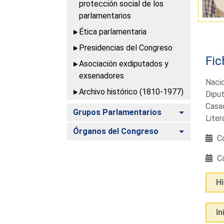
protección social de los
parlamentarios
Ética parlamentaria
Presidencias del Congreso
Fic
Asociación exdiputados y
exsenadores
Nacid
Archivo histórico (1810-1977)
Diput
Casad
Alternar
Grupos Parlamentarios
Liter
Alternar
Órganos del Congreso
Co
Ca
H
In