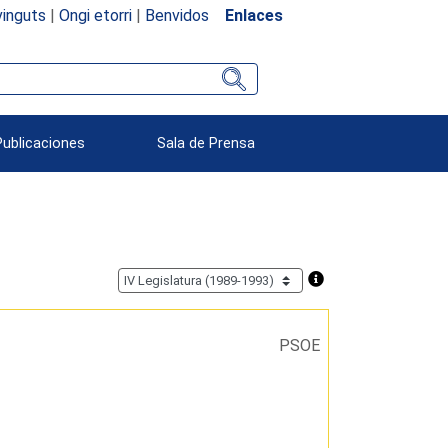
inguts
|
Ongi etorri
|
Benvidos
Enlaces
Publicaciones
Sala de Prensa
PSOE