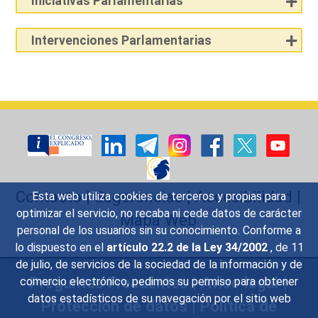
Iniciativas Parlamentarias
Intervenciones Parlamentarias
Contacto
|
Sugerencias
|
Accesibilidad
|
Esta web utiliza cookies de terceros y propias para
optimizar el servicio, no recaba ni cede datos de carácter
Mapa Web
personal de los usuarios sin su conocimiento. Conforme a
lo dispuesto en el
artículo 22.2 de la Ley 34/2002
, de 11
de julio, de servicios de la sociedad de la información y de
Preguntas Frecuentes
|
Aviso legal
|
comercio electrónico, pedimos su permiso para obtener
datos estadísticos de su navegación por el sitio web
Protección de datos
|
Política de