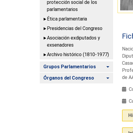
protección social de los
parlamentarios
Ética parlamentaria
Presidencias del Congreso
Fic
Asociación exdiputados y
exsenadores
Naci
Archivo histórico (1810-1977)
Diput
Casad
Alternar
Grupos Parlamentarios
Profe
de A
Alternar
Órganos del Congreso
Co
Ca
H