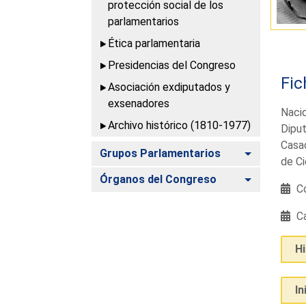
protección social de los
parlamentarios
Ética parlamentaria
Presidencias del Congreso
Fic
Asociación exdiputados y
exsenadores
Nacid
Archivo histórico (1810-1977)
Diput
Casad
Alternar
Grupos Parlamentarios
de Ci
Alternar
Órganos del Congreso
Co
Ca
H
In