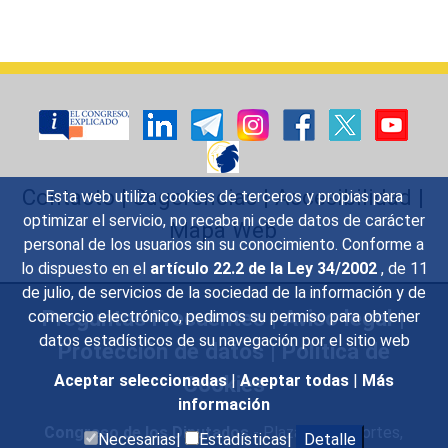
Contacto
|
Sugerencias
|
Accesibilidad
|
Esta web utiliza cookies de terceros y propias para
optimizar el servicio, no recaba ni cede datos de carácter
Mapa Web
personal de los usuarios sin su conocimiento. Conforme a
lo dispuesto en el
artículo 22.2 de la Ley 34/2002
, de 11
de julio, de servicios de la sociedad de la información y de
Preguntas Frecuentes
|
Aviso legal
|
comercio electrónico, pedimos su permiso para obtener
datos estadísticos de su navegación por el sitio web
Protección de datos
|
Política de
Cookies
Aceptar seleccionadas
|
Aceptar todas
|
Más
información
Congreso de los Diputados
- Plaza de las Cortes,
Necesarias|
Estadísticas|
Detalle