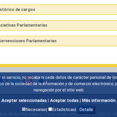
istórico de cargos
iciativas Parlamentarias
ntervenciones Parlamentarias
r el servicio, no recaba ni cede datos de carácter personal de lo
Contacto
|
Sugerencias
|
A
icios de la sociedad de la información y de comercio electrónic
navegación por el sitio web
uentes
|
Aviso legal
|
Protección de datos
|
Po
Aceptar seleccionadas
|
Aceptar todas
|
Más información
Necesarias|
Estadísticas|
Detalle
eso de los Diputados
- Plaza de las Cortes, núm. 1 - 28014 -