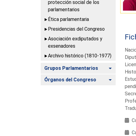
protección social de los
parlamentarios
Ética parlamentaria
Presidencias del Congreso
Fic
Asociación exdiputados y
exsenadores
Naci
Archivo histórico (1810-1977)
Diput
Licen
Alternar
Grupos Parlamentarios
Histo
Estud
Alternar
Órganos del Congreso
pendi
Secre
Profe
Tradu
Co
Ca