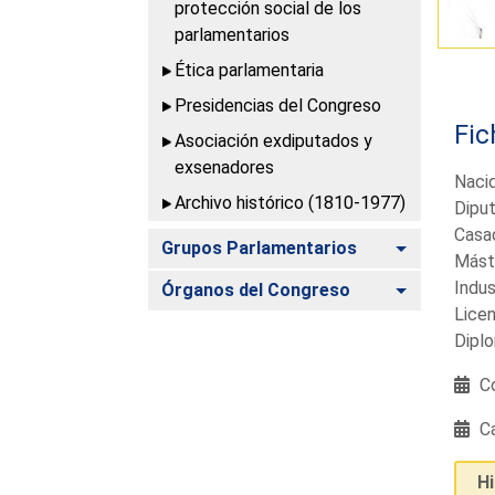
protección social de los
parlamentarios
Ética parlamentaria
Presidencias del Congreso
Fic
Asociación exdiputados y
exsenadores
Naci
Archivo histórico (1810-1977)
Diput
Casa
Alternar
Grupos Parlamentarios
Máste
Indus
Alternar
Órganos del Congreso
Licen
Diplo
Co
Ca
H