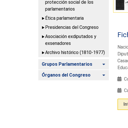
protección social de los
parlamentarios
Ética parlamentaria
Presidencias del Congreso
Fic
Asociación exdiputados y
exsenadores
Nacid
Archivo histórico (1810-1977)
Diput
Casad
Alternar
Grupos Parlamentarios
Educa
Alternar
Órganos del Congreso
Co
Ca
I