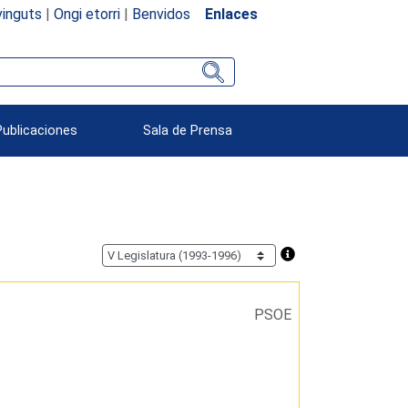
inguts
|
Ongi etorri
|
Benvidos
Enlaces
Publicaciones
Sala de Prensa
PSOE