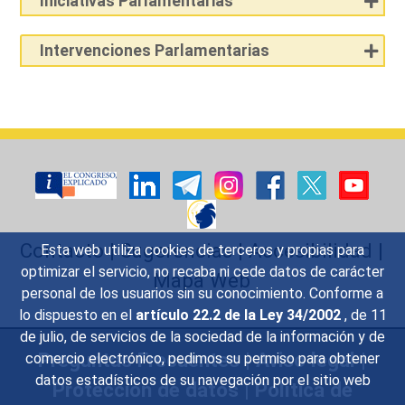
Iniciativas Parlamentarias
Intervenciones Parlamentarias
Contacto
|
Sugerencias
|
Accesibilidad
|
Esta web utiliza cookies de terceros y propias para
optimizar el servicio, no recaba ni cede datos de carácter
Mapa Web
personal de los usuarios sin su conocimiento. Conforme a
lo dispuesto en el
artículo 22.2 de la Ley 34/2002
, de 11
de julio, de servicios de la sociedad de la información y de
Preguntas Frecuentes
|
Aviso legal
|
comercio electrónico, pedimos su permiso para obtener
datos estadísticos de su navegación por el sitio web
Protección de datos
|
Política de