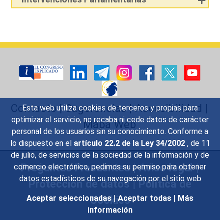
Contacto
|
Sugerencias
|
Accesibilidad
|
Esta web utiliza cookies de terceros y propias para
optimizar el servicio, no recaba ni cede datos de carácter
Mapa Web
personal de los usuarios sin su conocimiento. Conforme a
lo dispuesto en el
artículo 22.2 de la Ley 34/2002
, de 11
de julio, de servicios de la sociedad de la información y de
Preguntas Frecuentes
|
Aviso legal
|
comercio electrónico, pedimos su permiso para obtener
datos estadísticos de su navegación por el sitio web
Protección de datos
|
Política de
Aceptar seleccionadas
|
Aceptar todas
|
Más
Cookies
información