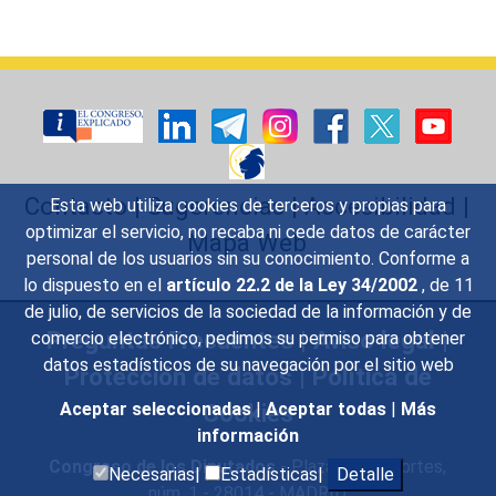
Contacto
|
Sugerencias
|
Accesibilidad
|
Esta web utiliza cookies de terceros y propias para
optimizar el servicio, no recaba ni cede datos de carácter
Mapa Web
personal de los usuarios sin su conocimiento. Conforme a
lo dispuesto en el
artículo 22.2 de la Ley 34/2002
, de 11
de julio, de servicios de la sociedad de la información y de
Preguntas Frecuentes
|
Aviso legal
|
comercio electrónico, pedimos su permiso para obtener
datos estadísticos de su navegación por el sitio web
Protección de datos
|
Política de
Aceptar seleccionadas
|
Aceptar todas
|
Más
Cookies
información
Congreso de los Diputados
- Plaza de las Cortes,
Necesarias|
Estadísticas|
Detalle
núm. 1 - 28014 - MADRID