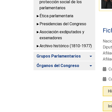
protección social de los
parlamentarios
Ética parlamentaria
Presidencias del Congreso
Fic
Asociación exdiputados y
exsenadores
Nacid
Archivo histórico (1810-1977)
Diput
Afili
Alternar
Grupos Parlamentarios
Afili
Alternar
Órganos del Congreso
Co
Ca
H
In