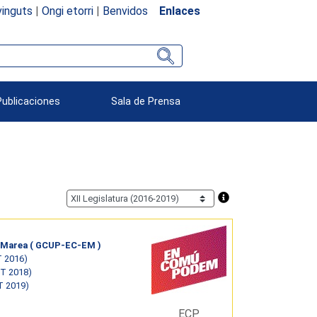
inguts
|
Ongi etorri
|
Benvidos
Enlaces
Publicaciones
Sala de Prensa
 Marea ( GCUP-EC-EM )
T 2016)
ST 2018)
T 2019)
ECP