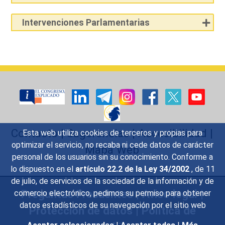
Intervenciones Parlamentarias
Contacto
|
Sugerencias
|
Accesibilidad
|
Esta web utiliza cookies de terceros y propias para
optimizar el servicio, no recaba ni cede datos de carácter
Mapa Web
personal de los usuarios sin su conocimiento. Conforme a
lo dispuesto en el
artículo 22.2 de la Ley 34/2002
, de 11
de julio, de servicios de la sociedad de la información y de
Preguntas Frecuentes
|
Aviso legal
|
comercio electrónico, pedimos su permiso para obtener
datos estadísticos de su navegación por el sitio web
Protección de datos
|
Política de