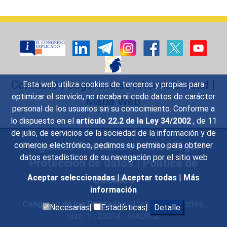
Contacto
|
Sugerencias
|
Accesibilidad
|
Esta web utiliza cookies de terceros y propias para
optimizar el servicio, no recaba ni cede datos de carácter
Mapa Web
personal de los usuarios sin su conocimiento. Conforme a
lo dispuesto en el
artículo 22.2 de la Ley 34/2002
, de 11
de julio, de servicios de la sociedad de la información y de
Preguntas Frecuentes
|
Aviso legal
|
comercio electrónico, pedimos su permiso para obtener
datos estadísticos de su navegación por el sitio web
Protección de datos
|
Política de
Aceptar seleccionadas
|
Aceptar todas
|
Más
Cookies
información
Congreso de los Diputados
- Plaza de las Cortes,
Necesarias|
Estadísticas|
Detalle
núm. 1 - 28014 - MADRID