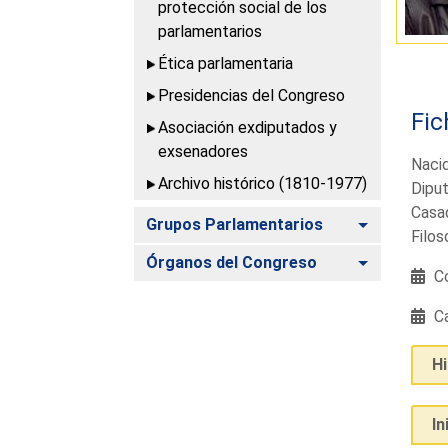
protección social de los
parlamentarios
Ética parlamentaria
Presidencias del Congreso
Fic
Asociación exdiputados y
exsenadores
Nacid
Archivo histórico (1810-1977)
Diput
Casad
Alternar
Grupos Parlamentarios
Filos
Alternar
Órganos del Congreso
Co
Ca
H
In