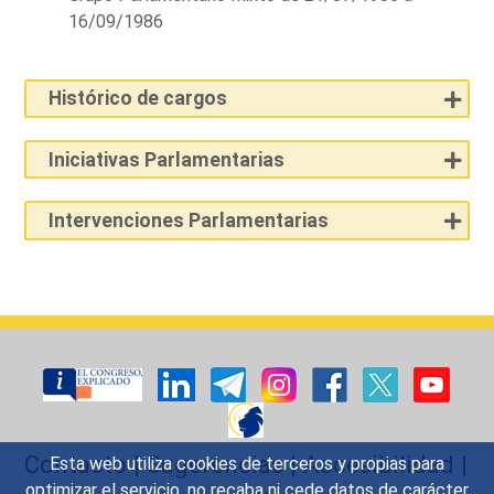
16/09/1986
Histórico de cargos
Iniciativas Parlamentarias
Intervenciones Parlamentarias
Contacto
|
Sugerencias
|
Accesibilidad
|
Esta web utiliza cookies de terceros y propias para
optimizar el servicio, no recaba ni cede datos de carácter