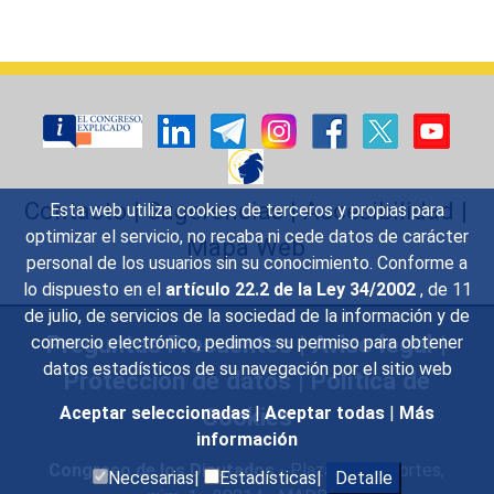
Contacto
|
Sugerencias
|
Accesibilidad
|
Esta web utiliza cookies de terceros y propias para
optimizar el servicio, no recaba ni cede datos de carácter
Mapa Web
personal de los usuarios sin su conocimiento. Conforme a
lo dispuesto en el
artículo 22.2 de la Ley 34/2002
, de 11
de julio, de servicios de la sociedad de la información y de
Preguntas Frecuentes
|
Aviso legal
|
comercio electrónico, pedimos su permiso para obtener
datos estadísticos de su navegación por el sitio web
Protección de datos
|
Política de
Aceptar seleccionadas
|
Aceptar todas
|
Más
Cookies
información
Congreso de los Diputados
- Plaza de las Cortes,
Necesarias|
Estadísticas|
Detalle