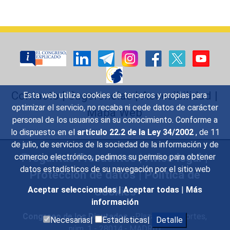
Contacto
|
Sugerencias
|
Accesibilidad
|
Esta web utiliza cookies de terceros y propias para
optimizar el servicio, no recaba ni cede datos de carácter
Mapa Web
personal de los usuarios sin su conocimiento. Conforme a
lo dispuesto en el
artículo 22.2 de la Ley 34/2002
, de 11
de julio, de servicios de la sociedad de la información y de
Preguntas Frecuentes
|
Aviso legal
|
comercio electrónico, pedimos su permiso para obtener
datos estadísticos de su navegación por el sitio web
Protección de datos
|
Política de
Aceptar seleccionadas
|
Aceptar todas
|
Más
Cookies
información
Congreso de los Diputados
- Plaza de las Cortes,
Necesarias|
Estadísticas|
Detalle
núm. 1 - 28014 - MADRID