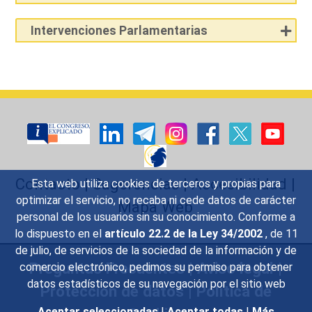
Intervenciones Parlamentarias
Contacto
|
Sugerencias
|
Accesibilidad
|
Esta web utiliza cookies de terceros y propias para
optimizar el servicio, no recaba ni cede datos de carácter
Mapa Web
personal de los usuarios sin su conocimiento. Conforme a
lo dispuesto en el
artículo 22.2 de la Ley 34/2002
, de 11
de julio, de servicios de la sociedad de la información y de
Preguntas Frecuentes
|
Aviso legal
|
comercio electrónico, pedimos su permiso para obtener
datos estadísticos de su navegación por el sitio web
Protección de datos
|
Política de
Aceptar seleccionadas
|
Aceptar todas
|
Más