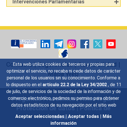
Intervenciones Parlamentarias
Contacto
|
Sugerencias
|
Accesibilidad
|
Esta web utiliza cookies de terceros y propias para
optimizar el servicio, no recaba ni cede datos de carácter
Mapa Web
personal de los usuarios sin su conocimiento. Conforme a
lo dispuesto en el
artículo 22.2 de la Ley 34/2002
, de 11
de julio, de servicios de la sociedad de la información y de
Preguntas Frecuentes
|
Aviso legal
|
comercio electrónico, pedimos su permiso para obtener
datos estadísticos de su navegación por el sitio web
Protección de datos
|
Política de
Cookies
Aceptar seleccionadas
|
Aceptar todas
|
Más
información