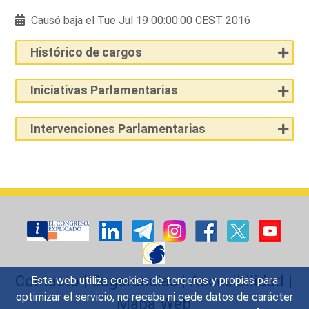
Causó baja el Tue Jul 19 00:00:00 CEST 2016
Histórico de cargos
Iniciativas Parlamentarias
Intervenciones Parlamentarias
Contacto
|
Sugerencias
|
Accesibilidad
|
Esta web utiliza cookies de terceros y propias para
optimizar el servicio, no recaba ni cede datos de carácter
Mapa Web