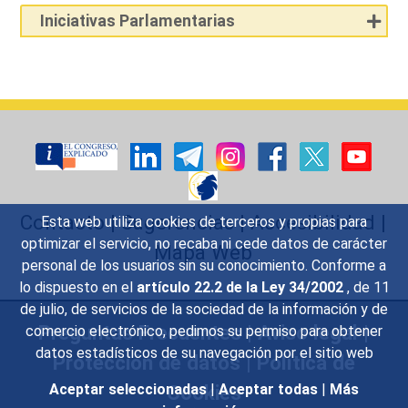
Iniciativas Parlamentarias
Contacto
|
Sugerencias
|
Accesibilidad
|
Esta web utiliza cookies de terceros y propias para
optimizar el servicio, no recaba ni cede datos de carácter
Mapa Web
personal de los usuarios sin su conocimiento. Conforme a
lo dispuesto en el
artículo 22.2 de la Ley 34/2002
, de 11
de julio, de servicios de la sociedad de la información y de
Preguntas Frecuentes
|
Aviso legal
|
comercio electrónico, pedimos su permiso para obtener
datos estadísticos de su navegación por el sitio web
Protección de datos
|
Política de
Cookies
Aceptar seleccionadas
|
Aceptar todas
|
Más