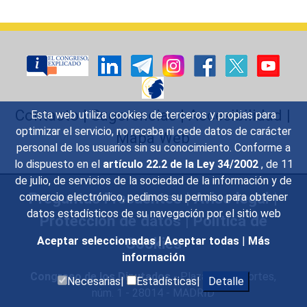
Calendar End
Contacto
|
Sugerencias
|
Accesibilidad
|
Esta web utiliza cookies de terceros y propias para
optimizar el servicio, no recaba ni cede datos de carácter
Mapa Web
personal de los usuarios sin su conocimiento. Conforme a
lo dispuesto en el
artículo 22.2 de la Ley 34/2002
, de 11
de julio, de servicios de la sociedad de la información y de
Preguntas Frecuentes
|
Aviso legal
|
comercio electrónico, pedimos su permiso para obtener
datos estadísticos de su navegación por el sitio web
Protección de datos
|
Política de
Aceptar seleccionadas
|
Aceptar todas
|
Más
Cookies
información
Congreso de los Diputados
- Plaza de las Cortes,
Necesarias|
Estadísticas|
Detalle
núm. 1 - 28014 - MADRID