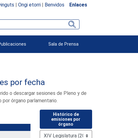
inguts
|
Ongi etorri
|
Benvidos
Enlaces
Publicaciones
Sala de Prensa
nes por fecha
ferido o descargar sesiones de Pleno y de
o por órgano parlamentario.
Histórico de
emisiones por
órgano