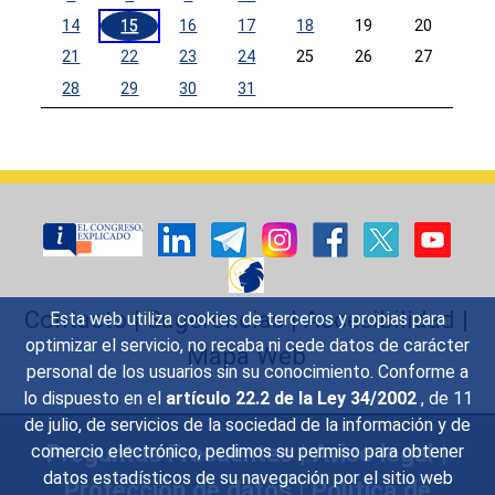
14
15
16
17
18
19
20
21
22
23
24
25
26
27
28
29
30
31
Calendar End
Contacto
|
Sugerencias
|
Accesibilidad
|
Esta web utiliza cookies de terceros y propias para
optimizar el servicio, no recaba ni cede datos de carácter
Mapa Web
personal de los usuarios sin su conocimiento. Conforme a
lo dispuesto en el
artículo 22.2 de la Ley 34/2002
, de 11
de julio, de servicios de la sociedad de la información y de
Preguntas Frecuentes
|
Aviso legal
|
comercio electrónico, pedimos su permiso para obtener
datos estadísticos de su navegación por el sitio web
Protección de datos
|
Política de