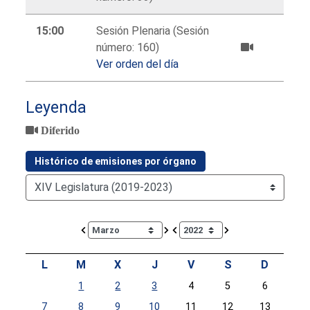
15:00
Sesión Plenaria (Sesión
número: 160)
Ver orden del día
Leyenda
Diferido
Histórico de emisiones por órgano
Calendar io de actividades. Doce Legislatura
L
M
X
J
V
S
D
1
2
3
4
5
6
7
8
9
10
11
12
13