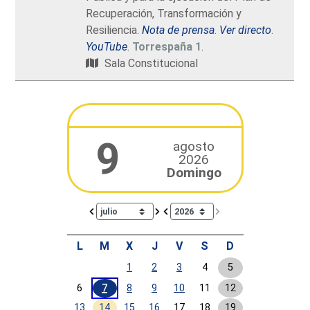
Recuperación, Transformación y
Resiliencia.
Nota de prensa
.
Ver directo
.
YouTube
.
Torrespaña 1
.
Sala Constitucional
9
agosto
2026
Domingo
Calendar io de actividades. Doce Legislatura
L
M
X
J
V
S
D
1
2
3
4
5
6
7
8
9
10
11
12
13
14
15
16
17
18
19