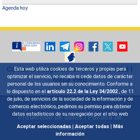
Agenda hoy
Contacto
|
Sugerencias
|
Accesibilidad
|
Esta web utiliza cookies de terceros y propias para
optimizar el servicio, no recaba ni cede datos de carácter
Mapa Web
personal de los usuarios sin su conocimiento. Conforme a
lo dispuesto en el
artículo 22.2 de la Ley 34/2002
, de 11
de julio, de servicios de la sociedad de la información y de
Preguntas Frecuentes
|
Aviso legal
|
comercio electrónico, pedimos su permiso para obtener
datos estadísticos de su navegación por el sitio web
Protección de datos
|
Política de
Cookies
Aceptar seleccionadas
|
Aceptar todas
|
Más
información