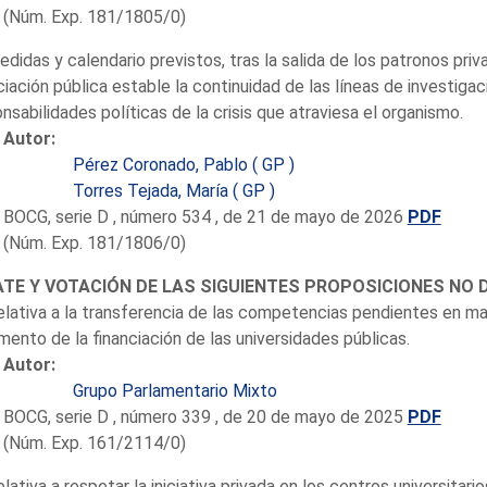
(Núm. Exp. 181/1805/0)
edidas y calendario previstos, tras la salida de los patronos pri
ciación pública estable la continuidad de las líneas de investiga
nsabilidades políticas de la crisis que atraviesa el organismo.
Autor:
Pérez Coronado, Pablo ( GP )
Torres Tejada, María ( GP )
BOCG, serie D , número 534 , de 21 de mayo de 2026
PDF
(Núm. Exp. 181/1806/0)
TE Y VOTACIÓN DE LAS SIGUIENTES PROPOSICIONES NO D
elativa a la transferencia de las competencias pendientes en mat
mento de la financiación de las universidades públicas.
Autor:
Grupo Parlamentario Mixto
BOCG, serie D , número 339 , de 20 de mayo de 2025
PDF
(Núm. Exp. 161/2114/0)
elativa a respetar la iniciativa privada en los centros universitario