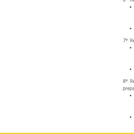
7º. R
8º. R
prepa