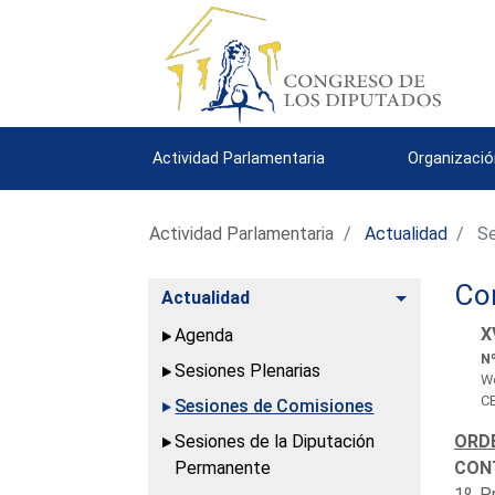
Actividad Parlamentaria
Organizació
Actividad Parlamentaria
Actualidad
Se
Com
Alternar
Actualidad
X
Agenda
Nº
Sesiones Plenarias
We
CE
Sesiones de Comisiones
Sesiones de la Diputación
ORDE
Permanente
CON
1º. P