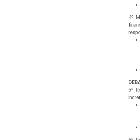
4º. M
finan
respo
DEBA
5º. R
incre
6º. R