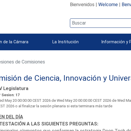
Bienvenidos |
Welcome
|
Benv
n de la Cámara
La Institución
Información y 
siones de Comisiones
isión de Ciencia, Innovación y Unive
V Legislatura
 Sesion: 17
d May 20 00:00:00 CEST 2026
de Wed May 20 00:00:00 CEST 2026 de Wed May 2
ST 2026 o al finalizar la sesión plenaria si esta terminara más tarde
N DEL DÍA
TESTACIÓN A LAS SIGUIENTES PREGUNTAS:
rincipales elementos que conforman la estrategia Deep Tech de