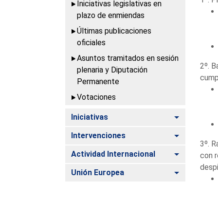
Iniciativas legislativas en
plazo de enmiendas
Últimas publicaciones
oficiales
Asuntos tramitados en sesión
2º. B
plenaria y Diputación
cumpl
Permanente
Votaciones
Alternar
Iniciativas
Alternar
Intervenciones
3º. R
Alternar
Actividad Internacional
con r
despi
Alternar
Unión Europea