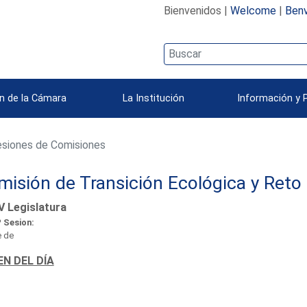
Bienvenidos |
Welcome
|
Benv
n de la Cámara
La Institución
Información y 
siones de Comisiones
isión de Transición Ecológica y Reto
V Legislatura
 Sesion:
 de
N DEL DÍA