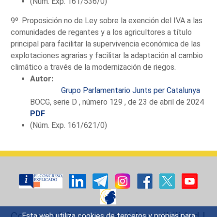
(Núm. Exp. 161/536/0)
9º. Proposición no de Ley sobre la exención del IVA a las
comunidades de regantes y a los agricultores a título
principal para facilitar la supervivencia económica de las
explotaciones agrarias y facilitar la adaptación al cambio
climático a través de la modernización de riegos.
Autor:
Grupo Parlamentario Junts per Catalunya
BOCG, serie D , número 129 , de 23 de abril de 2024
PDF
(Núm. Exp. 161/621/0)
Contacto
|
Sugerencias
|
Accesibilidad
|
Esta web utiliza cookies de terceros y propias para