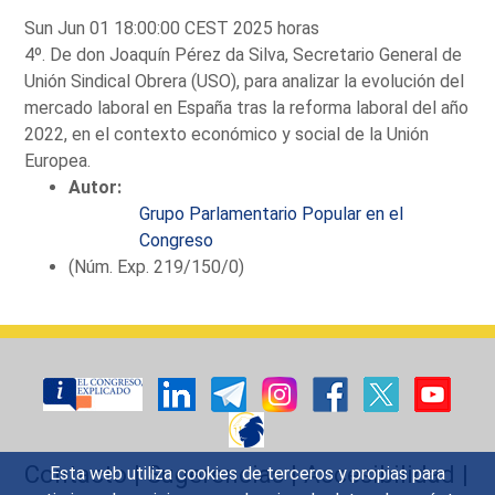
Sun Jun 01 18:00:00 CEST 2025 horas
4º. De don Joaquín Pérez da Silva, Secretario General de
Unión Sindical Obrera (USO), para analizar la evolución del
mercado laboral en España tras la reforma laboral del año
2022, en el contexto económico y social de la Unión
Europea.
Autor:
Grupo Parlamentario Popular en el
Congreso
(Núm. Exp. 219/150/0)
Contacto
|
Sugerencias
|
Accesibilidad
|
Esta web utiliza cookies de terceros y propias para