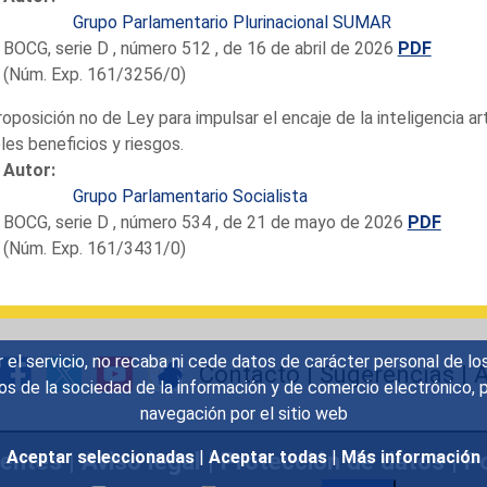
Grupo Parlamentario Plurinacional SUMAR
BOCG, serie D , número 512 , de 16 de abril de 2026
PDF
(Núm. Exp. 161/3256/0)
roposición no de Ley para impulsar el encaje de la inteligencia ar
les beneficios y riesgos.
Autor:
Grupo Parlamentario Socialista
BOCG, serie D , número 534 , de 21 de mayo de 2026
PDF
(Núm. Exp. 161/3431/0)
r el servicio, no recaba ni cede datos de carácter personal de lo
Contacto
|
Sugerencias
|
A
icios de la sociedad de la información y de comercio electrónic
navegación por el sitio web
uentes
|
Aviso legal
|
Protección de datos
|
Po
Aceptar seleccionadas
|
Aceptar todas
|
Más información