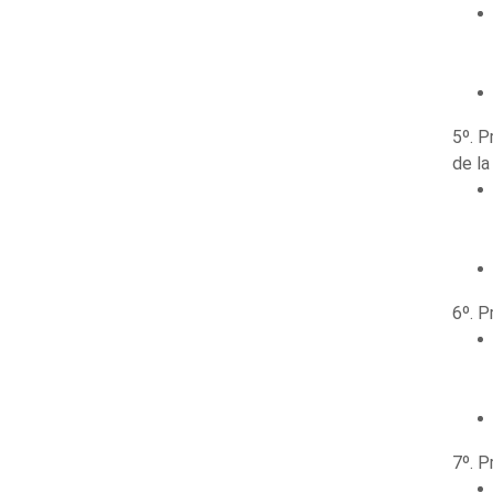
5º. P
de l
6º. P
7º. P