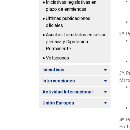
Iniciativas legislativas en
plazo de enmiendas
Últimas publicaciones
oficiales
2º. P
Asuntos tramitados en sesión
plenaria y Diputación
Permanente
Votaciones
Alternar
Iniciativas
3º. P
Marta
Alternar
Intervenciones
Alternar
Actividad Internacional
Alternar
Unión Europea
4º. P
Profe